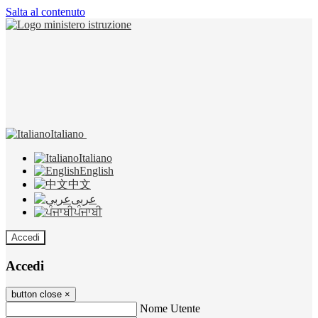
Salta al contenuto
Italiano
Italiano
English
中文
عربى
ਪੰਜਾਬੀ
Accedi
Accedi
button close
×
Nome Utente