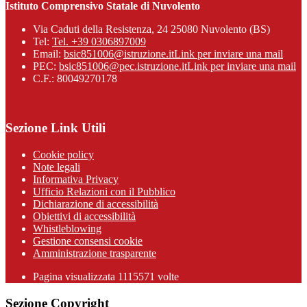
Istituto Comprensivo Statale di Nuvolento
Via Caduti della Resistenza, 24 25080 Nuvolento (BS)
Tel:
Tel. +39 0306897009
Email:
bsic851006@istruzione.it
Link per inviare una mail
PEC:
bsic851006@pec.istruzione.it
Link per inviare una mail
C.F.: 80049270178
Sezione Link Utili
Cookie policy
Note legali
Informativa Privacy
Ufficio Relazioni con il Pubblico
Dichiarazione di accessibilità
Obiettivi di accessibilità
Whistleblowing
Gestione consensi cookie
Amministrazione trasparente
Pagina visualizzata
1115571
volte
Sezione Copyright