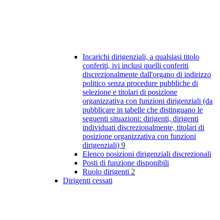
Incarichi dirigenziali, a qualsiasi titolo
conferiti, ivi inclusi quelli conferiti
discrezionalmente dall'organo di indirizzo
politico senza procedure pubbliche di
selezione e titolari di posizione
organizzativa con funzioni dirigenziali (da
pubblicare in tabelle che distinguano le
seguenti situazioni: dirigenti, dirigenti
individuati discrezionalmente, titolari di
posizione organizzativa con funzioni
dirigenziali)
9
Elenco posizioni dirigenziali discrezionali
Posti di funzione disponibili
Ruolo dirigenti
2
Dirigenti cessati