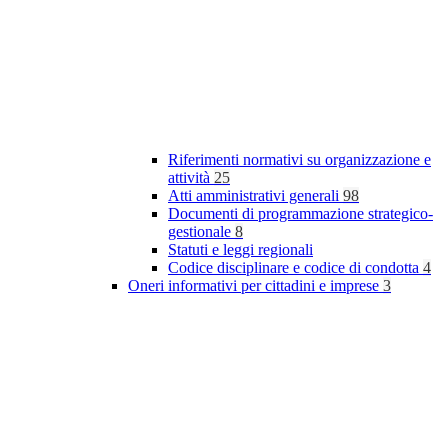
Riferimenti normativi su organizzazione e
attività
25
Atti amministrativi generali
98
Documenti di programmazione strategico-
gestionale
8
Statuti e leggi regionali
Codice disciplinare e codice di condotta
4
Oneri informativi per cittadini e imprese
3