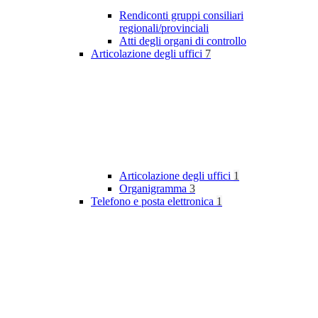
Rendiconti gruppi consiliari
regionali/provinciali
Atti degli organi di controllo
Articolazione degli uffici
7
Articolazione degli uffici
1
Organigramma
3
Telefono e posta elettronica
1