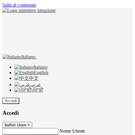
Salta al contenuto
Italiano
Italiano
English
中文
عربى
ਪੰਜਾਬੀ
Accedi
Accedi
button close
×
Nome Utente