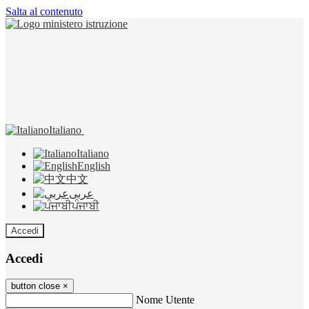
Salta al contenuto
Italiano
Italiano
English
中文
عربى
ਪੰਜਾਬੀ
Accedi
Accedi
button close
×
Nome Utente