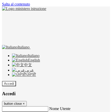
Salta al contenuto
Italiano
Italiano
English
中文
عربى
ਪੰਜਾਬੀ
Accedi
Accedi
button close
×
Nome Utente