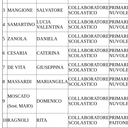
COLLABORATORE
PRIMARI
3
MANGIONE
SALVATORE
SCOLASTICO
NUVOL
LUCIA
COLLABORATORE
PRIMARI
4
SAMARTINO
VALENTINA
SCOLASTICO
NUVOL
COLLABORATORE
PRIMARI
5
ZANOLA
DANIELA
SCOLASTICO
NUVOL
COLLABORATORE
PRIMARI
6
CESARIA
CATERINA
SCOLASTICO
NUVOL
COLLABORATORE
PRIMARI
7
DE VITA
GIUSEPPINA
SCOLASTICO
NUVOL
COLLABORATORE
PRIMARI
8
MASSARDI
MARIANGELA
SCOLASTICO
NUVOL
MOSCATO
COLLABORATORE
PRIMARI
9
DOMENICO
SCOLASTICO
NUVOL
(Sost. MAIO)
COLLABORATORE
PRIMARI
10
RAGNOLI
RITA
SCOLASTICO
PAITON