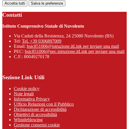
Accetta tutti
Salva le preferenze
Contatti
Istituto Comprensivo Statale di Nuvolento
Via Caduti della Resistenza, 24 25080 Nuvolento (BS)
Tel:
Tel. +39 0306897009
Email:
bsic851006@istruzione.it
Link per inviare una mail
PEC:
bsic851006@pec.istruzione.it
Link per inviare una mail
C.F.: 80049270178
Sezione Link Utili
Cookie policy
Note legali
Informativa Privacy
Ufficio Relazioni con il Pubblico
Dichiarazione di accessibilità
Obiettivi di accessibilità
Whistleblowing
Gestione consensi cookie