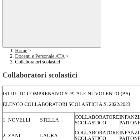
Home
>
Docenti e Personale ATA
>
Collaboratori scolastici
Collaboratori scolastici
ISTITUTO COMPRENSIVO STATALE NUVOLENTO (BS)
ELENCO COLLABORATORI SCOLASTICI A.S. 2022/2023
COLLABORATORE
INFANZI
1
NOVELLI
STELLA
SCOLASTICO
PAITON
COLLABORATORE
INFANZI
2
ZANI
LAURA
SCOLASTICO
PAITON