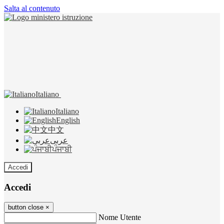
Salta al contenuto
Italiano
Italiano
English
中文
عربى
ਪੰਜਾਬੀ
Accedi
Accedi
button close
×
Nome Utente