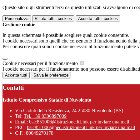
Questo sito o gli strumenti terzi da questo utilizzati si avvalgono di coo
Personalizza
Rifiuta tutti
i cookies
Accetta tutti
i cookies
Gestione cookie
In questa schermata è possibile scegliere quali cookie consentire.
I cookie necessari sono quelli che consentono il funzionamento della pi
Per conoscere quali sono i cookie necessari al funzionamento potete v
Cookie necessari per il funzionamento
I cookie necessari per il funzionamento non possono essere disabilitati.
Accetta tutti
Salva le preferenze
Contatti
Istituto Comprensivo Statale di Nuvolento
Via Caduti della Resistenza, 24 25080 Nuvolento (BS)
Tel:
Tel. +39 0306897009
Email:
bsic851006@istruzione.it
Link per inviare una mail
PEC:
bsic851006@pec.istruzione.it
Link per inviare una mail
C.F.: 80049270178