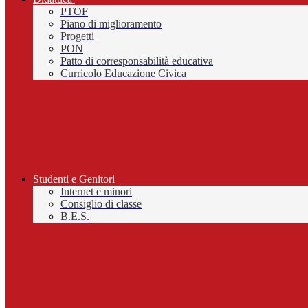
PTOF
Piano di miglioramento
Progetti
PON
Patto di corresponsabilità educativa
Curricolo Educazione Civica
Studenti e Genitori
Internet e minori
Consiglio di classe
B.E.S.