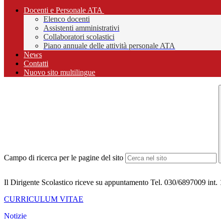
Docenti e Personale ATA
Elenco docenti
Assistenti amministrativi
Collaboratori scolastici
Piano annuale delle attività personale ATA
News
Contatti
Nuovo sito multilingue
Campo di ricerca per le pagine del sito
Il Dirigente Scolastico riceve su appuntamento Tel. 030/6897009 int. 
CURRICULUM VITAE
Notizie