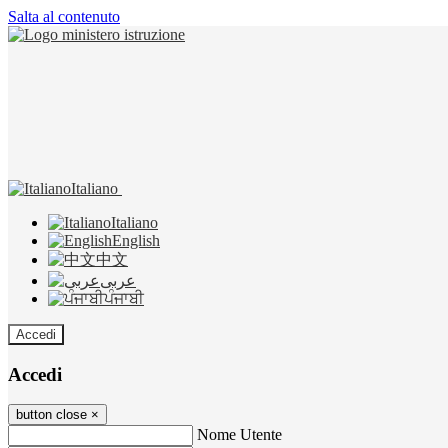
Salta al contenuto
Italiano
Italiano
English
中文
عربى
ਪੰਜਾਬੀ
Accedi
Accedi
button close
×
Nome Utente