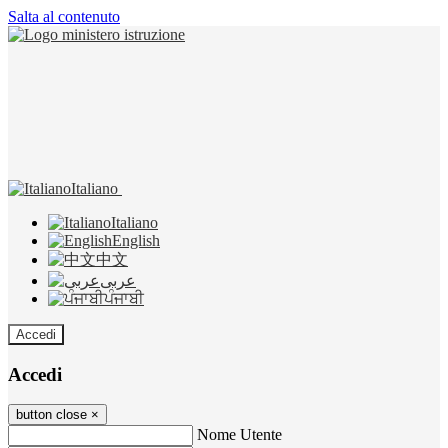
Salta al contenuto
Italiano
Italiano
English
中文
عربى
ਪੰਜਾਬੀ
Accedi
Accedi
button close
×
Nome Utente