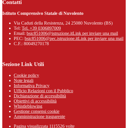
Contatti
Istituto Comprensivo Statale di Nuvolento
Via Caduti della Resistenza, 24 25080 Nuvolento (BS)
Tel:
Tel. +39 0306897009
Email:
bsic851006@istruzione.it
Link per inviare una mail
PEC:
bsic851006@pec.istruzione.it
Link per inviare una mail
C.F.: 80049270178
Sezione Link Utili
Cookie policy
Note legali
Informativa Privacy
Ufficio Relazioni con il Pubblico
Dichiarazione di accessibilità
Obiettivi di accessibilità
Whistleblowing
Gestione consensi cookie
Amministrazione trasparente
Pagina visualizzata
1115526
volte