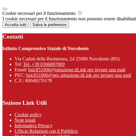
Cookie necessari per il funzionamento
I cookie necessari per il funzionamento non possono essere disabilitati.
Accetta tutti
Salva le preferenze
Contatti
Istituto Comprensivo Statale di Nuvolento
Via Caduti della Resistenza, 24 25080 Nuvolento (BS)
Tel:
Tel. +39 0306897009
Email:
bsic851006@istruzione.it
Link per inviare una mail
PEC:
bsic851006@pec.istruzione.it
Link per inviare una mail
C.F.: 80049270178
Sezione Link Utili
Cookie policy
Note legali
Informativa Privacy
Ufficio Relazioni con il Pubblico