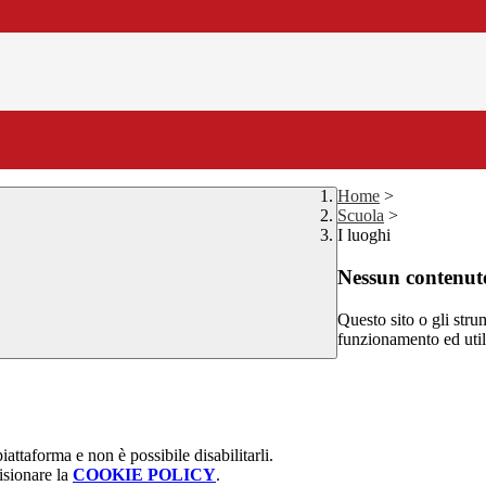
Home
>
Scuola
>
I luoghi
Nessun contenuto
Questo sito o gli stru
funzionamento ed utili 
attaforma e non è possibile disabilitarli.
isionare la
COOKIE POLICY
.