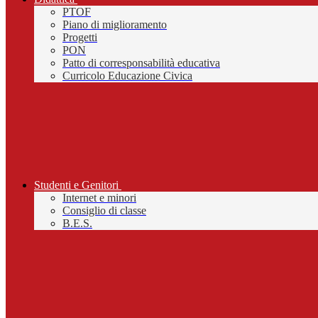
PTOF
Piano di miglioramento
Progetti
PON
Patto di corresponsabilità educativa
Curricolo Educazione Civica
Studenti e Genitori
Internet e minori
Consiglio di classe
B.E.S.