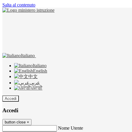
Salta al contenuto
Italiano
Italiano
English
中文
عربى
ਪੰਜਾਬੀ
Accedi
Accedi
button close
×
Nome Utente