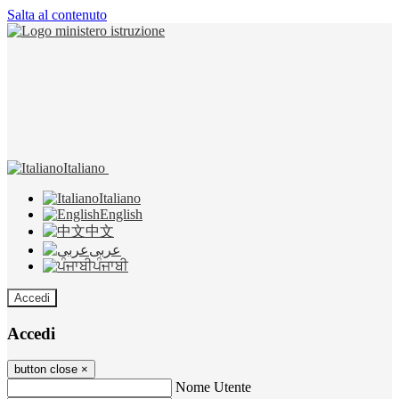
Salta al contenuto
Italiano
Italiano
English
中文
عربى
ਪੰਜਾਬੀ
Accedi
Accedi
button close
×
Nome Utente