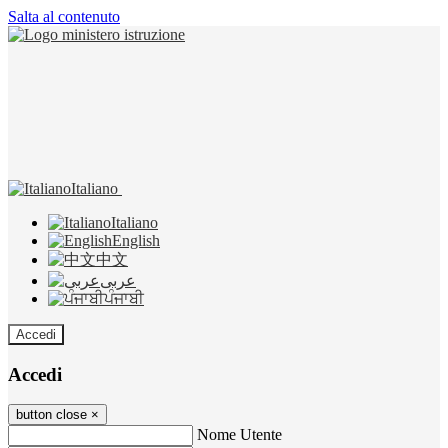
Salta al contenuto
Italiano
Italiano
English
中文
عربى
ਪੰਜਾਬੀ
Accedi
Accedi
button close
×
Nome Utente