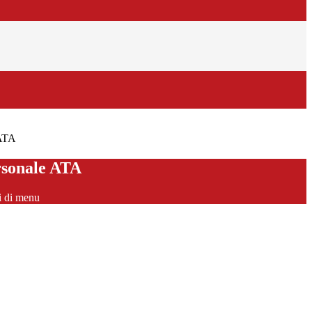
 ATA
rsonale ATA
i di menu