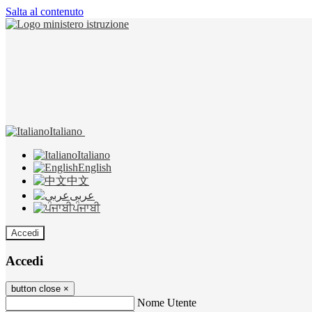
Salta al contenuto
Italiano
Italiano
English
中文
عربى
ਪੰਜਾਬੀ
Accedi
Accedi
button close
×
Nome Utente