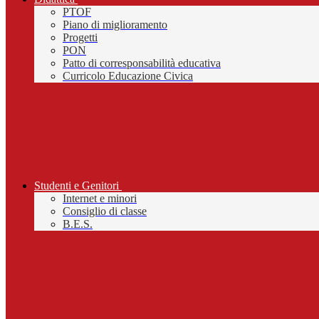
PTOF
Piano di miglioramento
Progetti
PON
Patto di corresponsabilità educativa
Curricolo Educazione Civica
Studenti e Genitori
Internet e minori
Consiglio di classe
B.E.S.