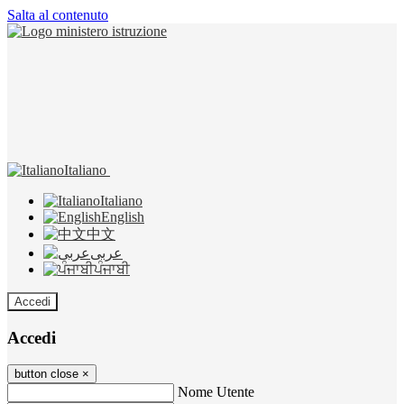
Salta al contenuto
Italiano
Italiano
English
中文
عربى
ਪੰਜਾਬੀ
Accedi
Accedi
button close
×
Nome Utente