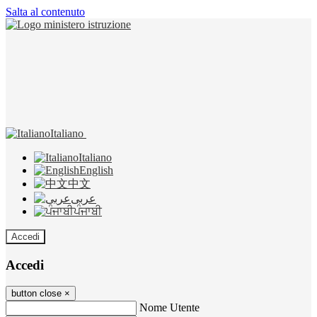
Salta al contenuto
Italiano
Italiano
English
中文
عربى
ਪੰਜਾਬੀ
Accedi
Accedi
button close
×
Nome Utente