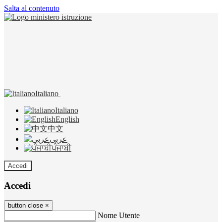
Salta al contenuto
Italiano
Italiano
English
中文
عربى
ਪੰਜਾਬੀ
Accedi
Accedi
button close
×
Nome Utente