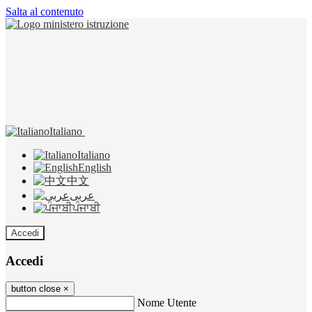
Salta al contenuto
Italiano
Italiano
English
中文
عربى
ਪੰਜਾਬੀ
Accedi
Accedi
button close
×
Nome Utente