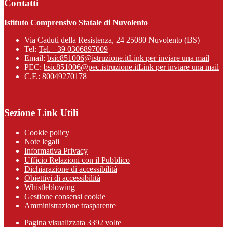
Contatti
Istituto Comprensivo Statale di Nuvolento
Via Caduti della Resistenza, 24 25080 Nuvolento (BS)
Tel:
Tel. +39 0306897009
Email:
bsic851006@istruzione.it
Link per inviare una mail
PEC:
bsic851006@pec.istruzione.it
Link per inviare una mail
C.F.: 80049270178
Sezione Link Utili
Cookie policy
Note legali
Informativa Privacy
Ufficio Relazioni con il Pubblico
Dichiarazione di accessibilità
Obiettivi di accessibilità
Whistleblowing
Gestione consensi cookie
Amministrazione trasparente
Pagina visualizzata
3392
volte