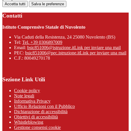
Accetta tutti
Salva le preferenze
Contatti
Istituto Comprensivo Statale di Nuvolento
Via Caduti della Resistenza, 24 25080 Nuvolento (BS)
Tel:
Tel. +39 0306897009
Email:
bsic851006@istruzione.it
Link per inviare una mail
PEC:
bsic851006@pec.istruzione.it
Link per inviare una mail
C.F.: 80049270178
Sezione Link Utili
Cookie policy
Note legali
Informativa Privacy
Ufficio Relazioni con il Pubblico
Dichiarazione di accessibilità
Obiettivi di accessibilità
Whistleblowing
Gestione consensi cookie