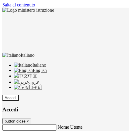
Salta al contenuto
Italiano
Italiano
English
中文
عربى
ਪੰਜਾਬੀ
Accedi
Accedi
button close
×
Nome Utente