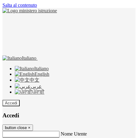
Salta al contenuto
Italiano
Italiano
English
中文
عربى
ਪੰਜਾਬੀ
Accedi
Accedi
button close
×
Nome Utente