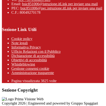
Email:
bsic851006@istruzione.it
Link per inviare una mail
PEC:
bsic851006@pec.istruzione.it
Link per inviare una mail
C.F.: 80049270178
Sezione Link Utili
Cookie policy
Note legali
Informativa Privacy
Ufficio Relazioni con il Pubblico
Dichiarazione di accessibilità
Obiettivi di accessibilità
Whistleblowing
Gestione consensi cookie
Amministrazione trasparente
Pagina visualizzata
3825
volte
Sezione Copyright
Copyright 2026 | Engineered and powered by Gruppo Spaggiari