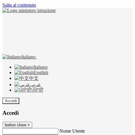
Salta al contenuto
Italiano
Italiano
English
中文
عربى
ਪੰਜਾਬੀ
Accedi
Accedi
button close
×
Nome Utente