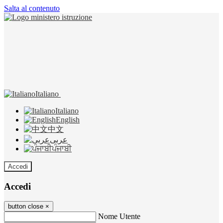
Salta al contenuto
Italiano
Italiano
English
中文
عربى
ਪੰਜਾਬੀ
Accedi
Accedi
button close
×
Nome Utente