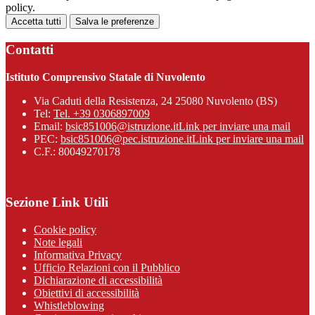
policy.
Accetta tutti
Salva le preferenze
Contatti
Istituto Comprensivo Statale di Nuvolento
Via Caduti della Resistenza, 24 25080 Nuvolento (BS)
Tel:
Tel. +39 0306897009
Email:
bsic851006@istruzione.it
Link per inviare una mail
PEC:
bsic851006@pec.istruzione.it
Link per inviare una mail
C.F.: 80049270178
Sezione Link Utili
Cookie policy
Note legali
Informativa Privacy
Ufficio Relazioni con il Pubblico
Dichiarazione di accessibilità
Obiettivi di accessibilità
Whistleblowing