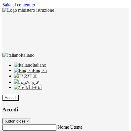
Salta al contenuto
Italiano
Italiano
English
中文
عربى
ਪੰਜਾਬੀ
Accedi
Accedi
button close
×
Nome Utente