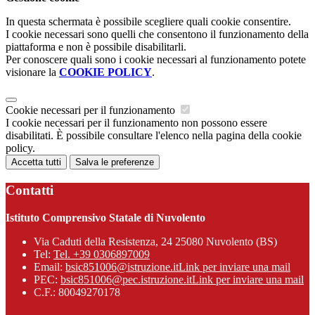
In questa schermata è possibile scegliere quali cookie consentire.
I cookie necessari sono quelli che consentono il funzionamento della
piattaforma e non è possibile disabilitarli.
Per conoscere quali sono i cookie necessari al funzionamento potete
visionare la
COOKIE POLICY
.
Cookie necessari per il funzionamento
I cookie necessari per il funzionamento non possono essere
disabilitati. È possibile consultare l'elenco nella pagina della cookie
policy.
Accetta tutti
Salva le preferenze
Contatti
Istituto Comprensivo Statale di Nuvolento
Via Caduti della Resistenza, 24 25080 Nuvolento (BS)
Tel:
Tel. +39 0306897009
Email:
bsic851006@istruzione.it
Link per inviare una mail
PEC:
bsic851006@pec.istruzione.it
Link per inviare una mail
C.F.: 80049270178