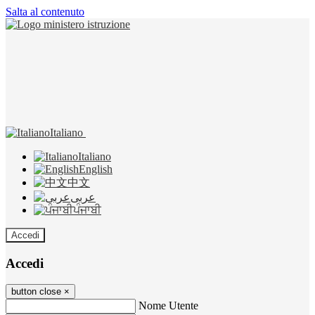
Salta al contenuto
Italiano
Italiano
English
中文
عربى
ਪੰਜਾਬੀ
Accedi
Accedi
button close
×
Nome Utente