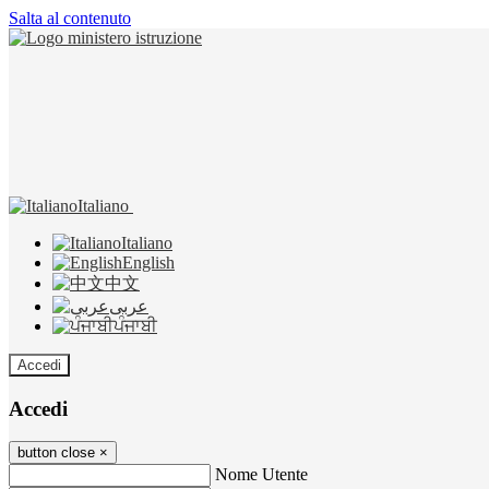
Salta al contenuto
Italiano
Italiano
English
中文
عربى
ਪੰਜਾਬੀ
Accedi
Accedi
button close
×
Nome Utente