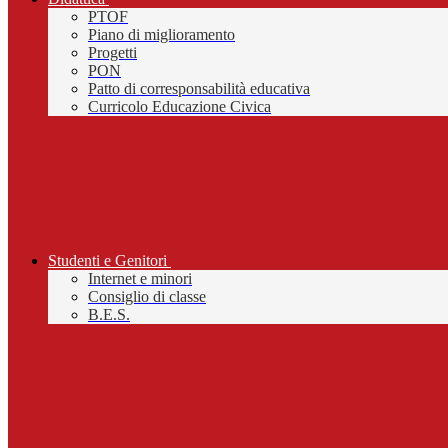
PTOF
Piano di miglioramento
Progetti
PON
Patto di corresponsabilità educativa
Curricolo Educazione Civica
Studenti e Genitori
Internet e minori
Consiglio di classe
B.E.S.