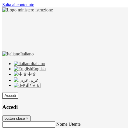
Salta al contenuto
Italiano
Italiano
English
中文
عربى
ਪੰਜਾਬੀ
Accedi
Accedi
button close
×
Nome Utente