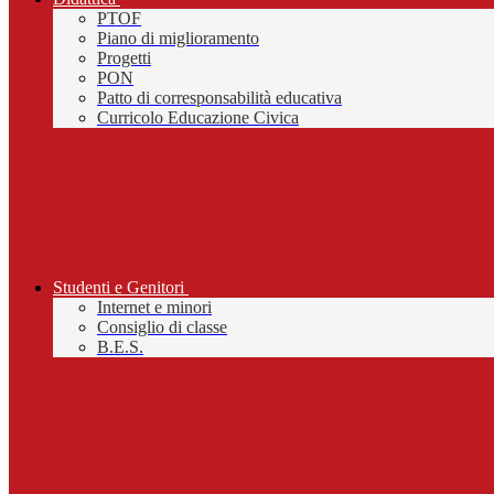
PTOF
Piano di miglioramento
Progetti
PON
Patto di corresponsabilità educativa
Curricolo Educazione Civica
Studenti e Genitori
Internet e minori
Consiglio di classe
B.E.S.