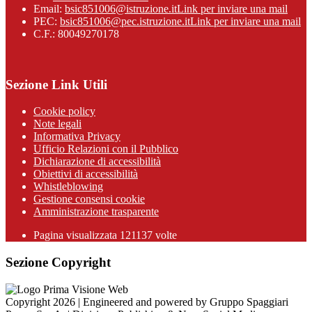
Email:
bsic851006@istruzione.it
Link per inviare una mail
PEC:
bsic851006@pec.istruzione.it
Link per inviare una mail
C.F.: 80049270178
Sezione Link Utili
Cookie policy
Note legali
Informativa Privacy
Ufficio Relazioni con il Pubblico
Dichiarazione di accessibilità
Obiettivi di accessibilità
Whistleblowing
Gestione consensi cookie
Amministrazione trasparente
Pagina visualizzata
121137
volte
Sezione Copyright
Copyright 2026 | Engineered and powered by Gruppo Spaggiari