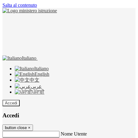
Salta al contenuto
Italiano
Italiano
English
中文
عربى
ਪੰਜਾਬੀ
Accedi
Accedi
button close
×
Nome Utente