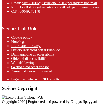
Email:
bsic851006@istruzione.it
Link per inviare una mail
PEC:
bsic851006@pec.istruzione.it
Link per inviare una mail
C.F.: 80049270178
Sezione Link Utili
Cookie policy
Note legali
Informativa Privacy
Ufficio Relazioni con il Pubblico
Dichiarazione di accessibilità
Obiettivi di accessibilità
Whistleblowing
Gestione consensi cookie
Amministrazione trasparente
Pagina visualizzata
120922
volte
Sezione Copyright
Copyright 2026 | Engineered and powered by Gruppo Spaggiari