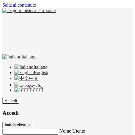
Salta al contenuto
Italiano
Italiano
English
中文
عربى
ਪੰਜਾਬੀ
Accedi
Accedi
button close
×
Nome Utente